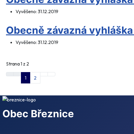
Vyvěšeno:
31.12.2019
Obecně závazná vyhláška
Vyvěšeno:
31.12.2019
Strana 1 z 2
1
2
Obec Březnice