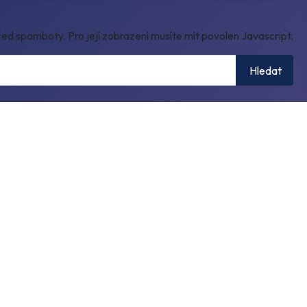
ed spamboty. Pro její zobrazení musíte mít povolen Javascript.
Hledat