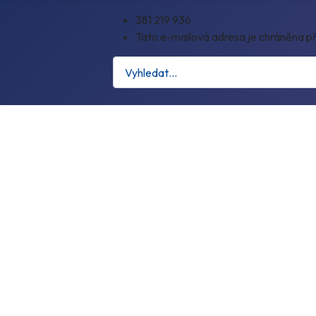
381 219 936
Tato e-mailová adresa je chráněna př
Hledat