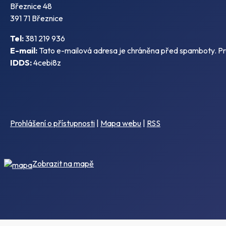
Březnice 48
391 71 Březnice
Tel:
381 219 936
E-mail:
Tato e-mailová adresa je chráněna před spamboty. Pro 
IDDS:
4cebi8z
Prohlášení o přístupnosti
|
Mapa webu
|
RSS
Zobrazit na mapě