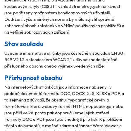
kaskádovými styly (CSS 3) – vzhled stránek a jejich funkčnost
jsou podřízeny možnostem handicapovaných uživatelů.
Dodržení výše zmíněných norem by mělo zajistit správné
zobrazení obsahu stránek ve většině používaných prohlížečů a
na většině zobrazovacích zařízení.
Stav souladu
Uvedené internetové stránky jsou částečně v souladu s EN 301
549 V2 1.2 a standardem WCAG 2.1 z důvodu nedostatečně
přístupného obsahu anebo výjimek uvedených níže.
Přístupnost obsahu
Na internetových stránkách jsou informace nabízeny i v
podobě dokumentů formátu DOC, DOCX, XLS, XLSX a PDF, a
to zejména z důvodů, že obsahují typografické prvky a
formátování, které webový formát HTML nepodporuje, nebo
jsou příliš velké, proto pak doporučujeme jejich stažení.
Formáty DOC a PDF jsou také vhodnější pro tisk. K prohlížení
těchto dokumentů je možné zdarma stáhnout Word Viewer a