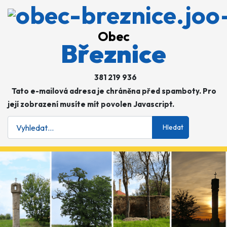
Obec
Březnice
381 219 936
Tato e-mailová adresa je chráněna před spamboty. Pro
její zobrazení musíte mít povolen Javascript.
Hledat
Hledat