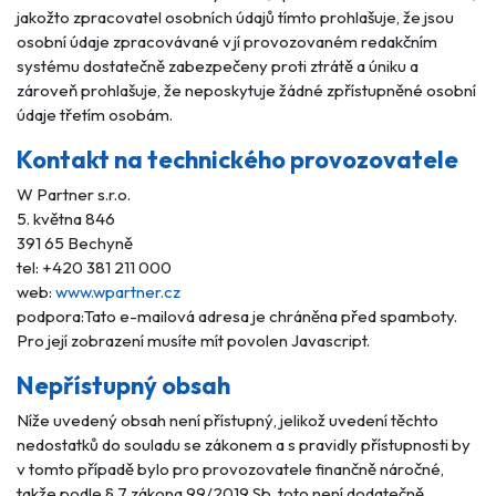
jakožto zpracovatel osobních údajů tímto prohlašuje, že jsou
osobní údaje zpracovávané v jí provozovaném redakčním
systému dostatečně zabezpečeny proti ztrátě a úniku a
zároveň prohlašuje, že neposkytuje žádné zpřístupněné osobní
údaje třetím osobám.
Kontakt na technického provozovatele
W Partner s.r.o.
5. května 846
391 65 Bechyně
tel: +420 381 211 000
web:
www.wpartner.cz
podpora:
Tato e-mailová adresa je chráněna před spamboty.
Pro její zobrazení musíte mít povolen Javascript.
Nepřístupný obsah
Níže uvedený obsah není přístupný, jelikož uvedení těchto
nedostatků do souladu se zákonem a s pravidly přístupnosti by
v tomto případě bylo pro provozovatele finančně náročné,
takže podle § 7 zákona 99/2019 Sb. toto není dodatečně