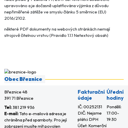
upravováno a je dočasně uplatňována výjimka z důvodu
nepřiměřené zátěže ve smyslu článku 5 směrnice (EU)
2016/2102.
některé PDF dokumenty na webových stránkách nemají
strojově čitelnou vrstvu (Pravidlo 1.1.1 Netextový obsah)
Obec Březnice
Fakturační
Úřední
Březnice 48
údaje
hodiny
391 71 Březnice
IČ: 00252131
Pondělí:
Tel:
381 219 936
DIČ: Nejsme
17:00-
E-mail:
Tato e-mailová adresa je
plátci DPH
19:30
chráněna před spamboty. Pro její
Účet: Komerční
zobrazení musíte mít povolen