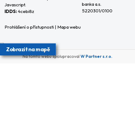
banka a.s.
Javascript.
5220301/0100
IDDS:
4cebi8z
Prohlášení o přístupnosti
|
Mapa webu
Zobrazit na mapě
Na tomto webu spolupracoval
W Partner s.r.o.