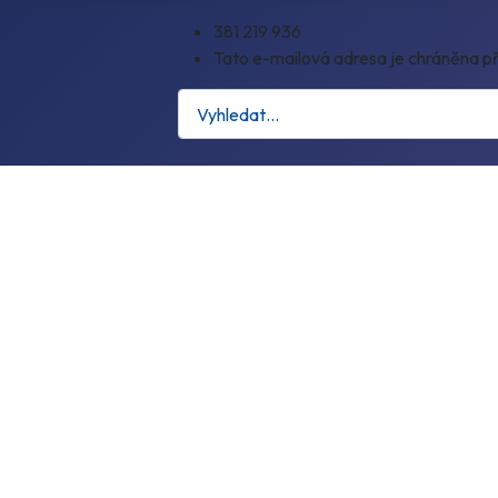
381 219 936
Tato e-mailová adresa je chráněna př
Hledat