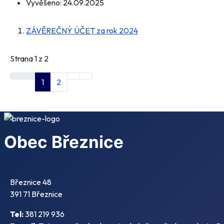
Vyvěšeno:
24.09.2025
ZÁVĚREČNÝ ÚČET za rok 2024
Strana 1 z 2
1
2
Obec Březnice
Březnice 48
391 71 Březnice
Tel:
381 219 936