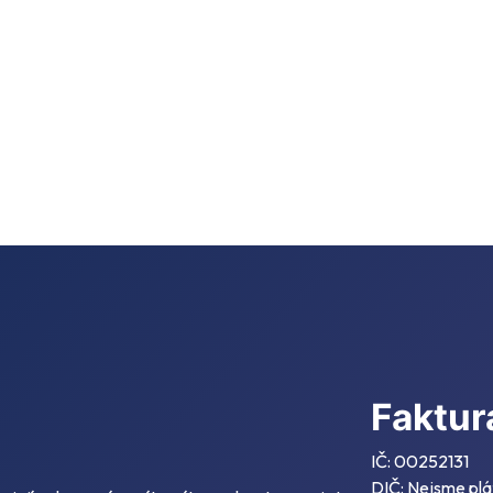
Faktur
IČ: 00252131
DIČ: Nejsme plá