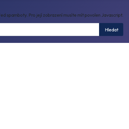
ed spamboty. Pro její zobrazení musíte mít povolen Javascript.
Hledat