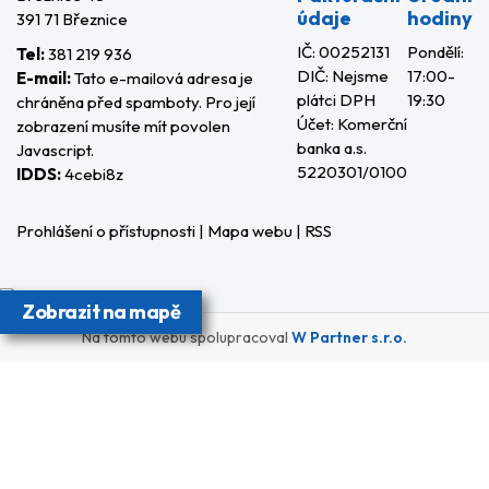
údaje
hodiny
391 71 Březnice
IČ: 00252131
Pondělí:
Tel:
381 219 936
DIČ: Nejsme
17:00-
E-mail:
Tato e-mailová adresa je
plátci DPH
19:30
chráněna před spamboty. Pro její
Účet: Komerční
zobrazení musíte mít povolen
banka a.s.
Javascript.
5220301/0100
IDDS:
4cebi8z
Prohlášení o přístupnosti
|
Mapa webu
|
RSS
Zobrazit na mapě
Na tomto webu spolupracoval
W Partner s.r.o.