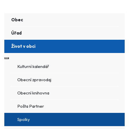
Obec
Úřad
Život v obci
Více o: Život v obci
Kulturní kalendář
Obecní zpravodaj
Obecní knihovna
Pošta Partner
Spolky