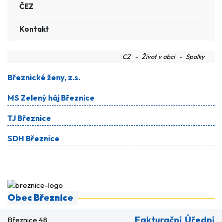
ČEZ
Kontakt
CZ
Život v obci
Spolky
Březnické ženy, z.s.
MS Zelený háj Březnice
TJ Březnice
SDH Březnice
Obec Březnice
Fakturační
Úřední
Březnice 48