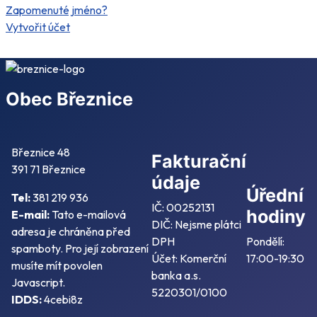
Zapomenuté jméno?
Vytvořit účet
Obec Březnice
Březnice 48
Fakturační
391 71 Březnice
údaje
Úřední
Tel:
381 219 936
IČ: 00252131
hodiny
E-mail:
Tato e-mailová
DIČ: Nejsme plátci
adresa je chráněna před
DPH
Pondělí:
spamboty. Pro její zobrazení
Účet: Komerční
17:00-19:30
musíte mít povolen
banka a.s.
Javascript.
5220301/0100
IDDS:
4cebi8z