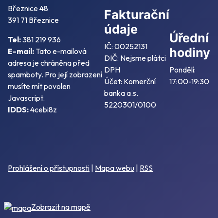
Březnice 48
Fakturační
391 71 Březnice
údaje
Úřední
Tel:
381 219 936
IČ: 00252131
hodiny
E-mail:
Tato e-mailová
DIČ: Nejsme plátci
adresa je chráněna před
DPH
Pondělí:
spamboty. Pro její zobrazení
Účet: Komerční
17:00-19:30
musíte mít povolen
banka a.s.
Javascript.
5220301/0100
IDDS:
4cebi8z
Prohlášení o přístupnosti
|
Mapa webu
|
RSS
Zobrazit na mapě