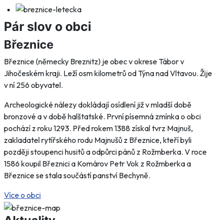
Pár slov o obci
Březnice
Březnice (německy Breznitz) je obec v okrese Tábor v
Jihočeském kraji. Leží osm kilometrů od Týna nad Vltavou. Žije
v ní 256 obyvatel.
Archeologické nálezy dokládají osídlení již v mladší době
bronzové a v době halštatské. První písemná zmínka o obci
pochází z roku 1293. Před rokem 1388 získal tvrz Majnuš,
zakladatel rytířského rodu Majnušů z Březnice, kteří byli
později stoupenci husitů a odpůrci pánů z Rožmberka. V roce
1586 koupil Březnici a Komárov Petr Vok z Rožmberka a
Březnice se stala součástí panství Bechyně.
Více o obci