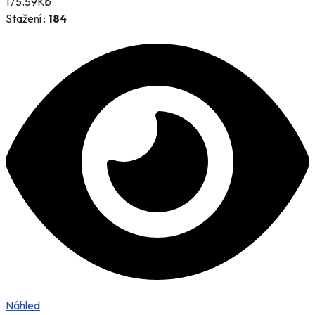
175.59Kb
Stažení :
184
Náhled