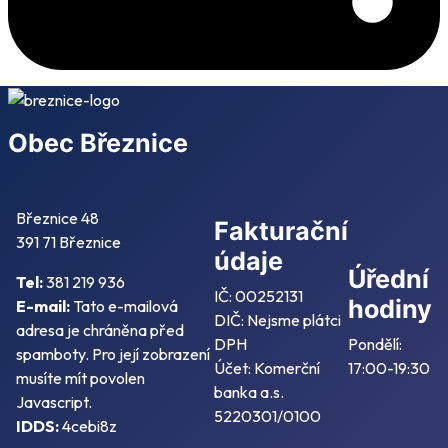
Obec Březnice
Březnice 48
Fakturační
391 71 Březnice
údaje
Úřední
Tel:
381 219 936
IČ: 00252131
hodiny
E-mail:
Tato e-mailová
DIČ: Nejsme plátci
adresa je chráněna před
DPH
Pondělí:
spamboty. Pro její zobrazení
Účet: Komerční
17:00-19:30
musíte mít povolen
banka a.s.
Javascript.
5220301/0100
IDDS:
4cebi8z