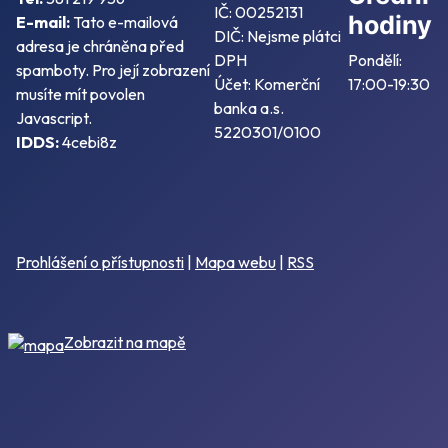
IČ: 00252131
hodiny
E-mail:
Tato e-mailová
DIČ: Nejsme plátci
adresa je chráněna před
DPH
Pondělí:
spamboty. Pro její zobrazení
Účet: Komerční
17:00-19:30
musíte mít povolen
banka a.s.
Javascript.
5220301/0100
IDDS:
4cebi8z
Prohlášení o přístupnosti
|
Mapa webu
|
RSS
Zobrazit na mapě