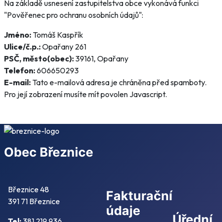
Na základě usnesení zastupitelstva obce vykonává funkci
"Pověřenec pro ochranu osobních údajů":
Jméno:
Tomáš Kaspřík
Ulice/č.p.:
Opařany 261
PSČ, město(obec):
39161, Opařany
Telefon:
606650293
E-mail:
Tato e-mailová adresa je chráněna před spamboty.
Pro její zobrazení musíte mít povolen Javascript.
Obec Březnice
Březnice 48
Fakturační
391 71 Březnice
údaje
Úřední
Tel:
381 219 936