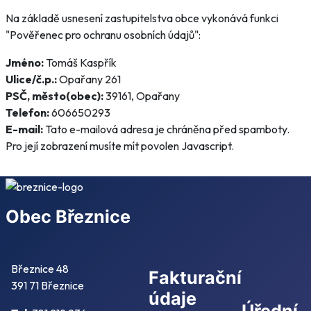
Na základě usnesení zastupitelstva obce vykonává funkci
"Pověřenec pro ochranu osobních údajů":
Jméno:
Tomáš Kaspřík
Ulice/č.p.:
Opařany 261
PSČ, město(obec):
39161, Opařany
Telefon:
606650293
E-mail:
Tato e-mailová adresa je chráněna před spamboty.
Pro její zobrazení musíte mít povolen Javascript.
Obec Březnice
Březnice 48
Fakturační
391 71 Březnice
údaje
Úřední