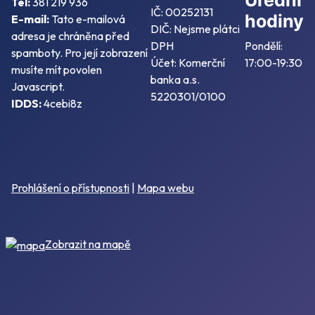
Tel:
381 219 936
IČ: 00252131
hodiny
E-mail:
Tato e-mailová
DIČ: Nejsme plátci
adresa je chráněna před
DPH
Pondělí:
spamboty. Pro její zobrazení
Účet: Komerční
17:00-19:30
musíte mít povolen
banka a.s.
Javascript.
5220301/0100
IDDS:
4cebi8z
Prohlášení o přístupnosti
|
Mapa webu
Zobrazit na mapě