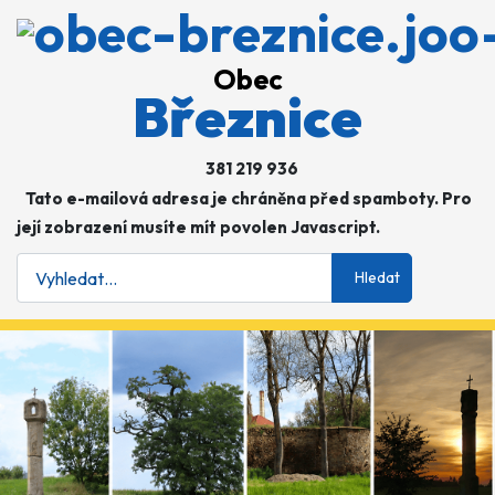
Obec
Březnice
381 219 936
Tato e-mailová adresa je chráněna před spamboty. Pro
její zobrazení musíte mít povolen Javascript.
Hledat
Hledat