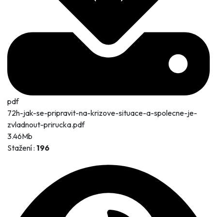
pdf
72h-jak-se-pripravit-na-krizove-situace-a-spolecne-je-
zvladnout-prirucka.pdf
3.46Mb
Stažení :
196