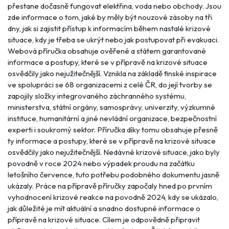
přestane dočasně fungovat elektřina, voda nebo obchody. Jsou
zde informace o tom, jaké by měly být nouzové zásoby na tři
dny, jak si zajistit přístup k informacím během nastalé krizové
situace, kdy je třeba se ukrýt nebo jak postupovat při evakuaci.
Webová příručka obsahuje ověřené a státem garantované
informace a postupy, které se v přípravě na krizové situace
osvědčily jako nejužitečnější. Vznikla na základě finské inspirace
ve spolupráci se 68 organizacemi z celé ČR, do její tvorby se
zapojily složky integrovaného záchranného systému,
ministerstva, státní orgány, samosprávy, univerzity, výzkumné
instituce, humanitární a jiné nevládní organizace, bezpečnostní
experti i soukromý sektor. Příručka díky tomu obsahuje přesně
ty informace a postupy, které se v přípravě na krizové situace
osvědčily jako nejužitečnější. Nedávné krizové situace, jako byly
povodně v roce 2024 nebo výpadek proudu na začátku
letošního července, tuto potřebu podobného dokumentu jasně
ukázaly. Práce na přípravě příručky započaly hned po prvním
vyhodnocení krizové reakce na povodně 2024, kdy se ukázalo,
jak důležité je mít aktuální a snadno dostupné informace o
přípravě na krizové situace. Cílem je odpovědně připravit