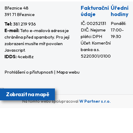
Fakturační
Úřední
Březnice 48
údaje
hodiny
391 71 Březnice
IČ: 00252131
Pondělí:
Tel:
381 219 936
DIČ: Nejsme
17:00-
E-mail:
Tato e-mailová adresa je
plátci DPH
19:30
chráněna před spamboty. Pro její
Účet: Komerční
zobrazení musíte mít povolen
banka a.s.
Javascript.
5220301/0100
IDDS:
4cebi8z
Prohlášení o přístupnosti
|
Mapa webu
Zobrazit na mapě
Na tomto webu spolupracoval
W Partner s.r.o.