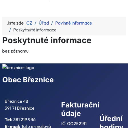
Jste zde:
CZ
Úřad
Povinné informace
Poskytnuté informace
Poskytnuté informace
bez záznamu
Obec Březnice
Březnice 48
Fakturační
391 71 Březnice
údaje
Úřední
Tel:
381 219 936
IČ: 00252131
hodiny
E-mail:
Tato e-mailová