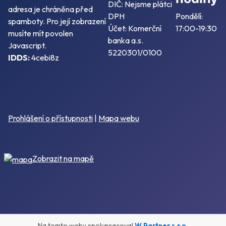
DIČ: Nejsme plátci
adresa je chráněna před
DPH
Pondělí:
spamboty. Pro její zobrazení
Účet: Komerční
17:00-19:30
musíte mít povolen
banka a.s.
Javascript.
5220301/0100
IDDS:
4cebi8z
Prohlášení o přístupnosti
|
Mapa webu
Zobrazit na mapě
Na tomto webu spolupracoval
W Partner s.r.o.