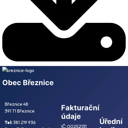
Obec Březnice
Březnice 48
Fakturační
391 71 Březnice
údaje
Úřední
Tel:
381 219 936
IČ: 00252131