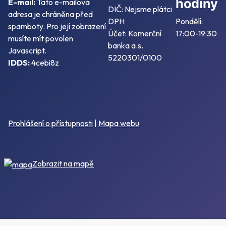
hodiny
E-mail:
Tato e-mailová
DIČ: Nejsme plátci
adresa je chráněna před
DPH
Pondělí:
spamboty. Pro její zobrazení
Účet: Komerční
17:00-19:30
musíte mít povolen
banka a.s.
Javascript.
5220301/0100
IDDS:
4cebi8z
Prohlášení o přístupnosti
|
Mapa webu
Zobrazit na mapě