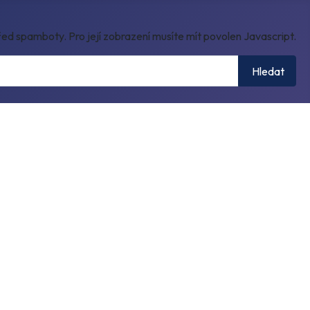
ed spamboty. Pro její zobrazení musíte mít povolen Javascript.
Hledat