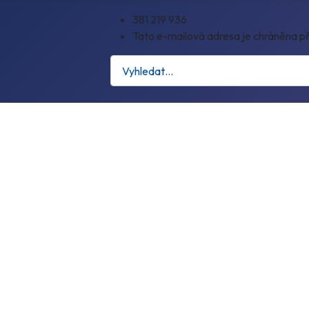
381 219 936
Tato e-mailová adresa je chráněna př
Hledat