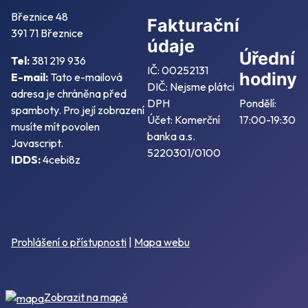
Březnice 48
Fakturační
391 71 Březnice
údaje
Úřední
Tel:
381 219 936
IČ: 00252131
hodiny
E-mail:
Tato e-mailová
DIČ: Nejsme plátci
adresa je chráněna před
DPH
Pondělí:
spamboty. Pro její zobrazení
Účet: Komerční
17:00-19:30
musíte mít povolen
banka a.s.
Javascript.
5220301/0100
IDDS:
4cebi8z
Prohlášení o přístupnosti
|
Mapa webu
Zobrazit na mapě