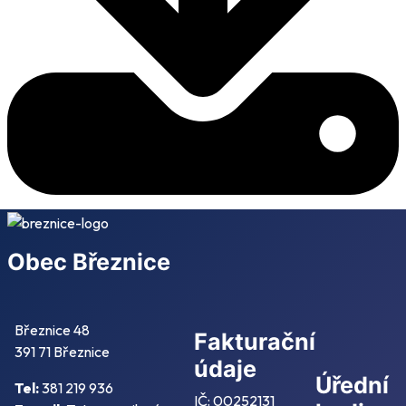
Obec Březnice
Březnice 48
Fakturační
391 71 Březnice
údaje
Úřední
Tel:
381 219 936
IČ: 00252131