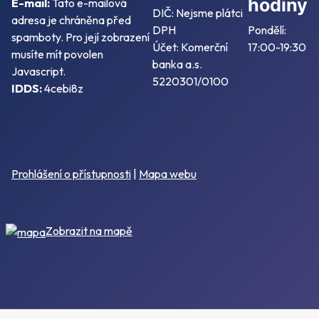
hodiny
E-mail:
Tato e-mailová
DIČ: Nejsme plátci
adresa je chráněna před
DPH
Pondělí:
spamboty. Pro její zobrazení
Účet: Komerční
17:00-19:30
musíte mít povolen
banka a.s.
Javascript.
5220301/0100
IDDS:
4cebi8z
Prohlášení o přístupnosti
|
Mapa webu
Zobrazit na mapě