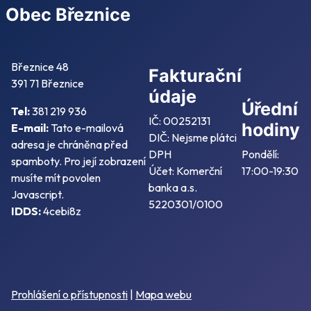
Obec Březnice
Březnice 48
Fakturační
391 71 Březnice
údaje
Úřední
Tel:
381 219 936
IČ: 00252131
hodiny
E-mail:
Tato e-mailová
DIČ: Nejsme plátci
adresa je chráněna před
DPH
Pondělí:
spamboty. Pro její zobrazení
Účet: Komerční
17:00-19:30
musíte mít povolen
banka a.s.
Javascript.
5220301/0100
IDDS:
4cebi8z
Prohlášení o přístupnosti
|
Mapa webu