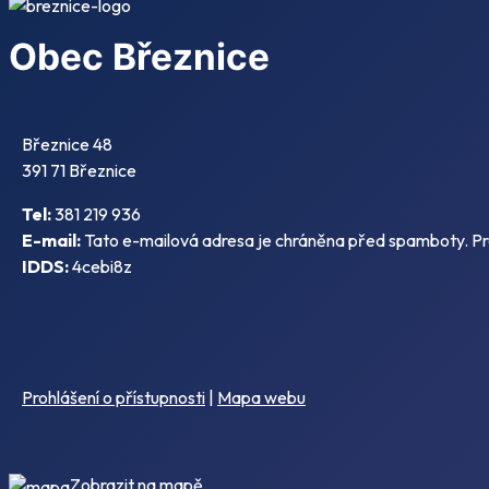
Obec Březnice
Březnice 48
391 71 Březnice
Tel:
381 219 936
E-mail:
Tato e-mailová adresa je chráněna před spamboty. Pro 
IDDS:
4cebi8z
Prohlášení o přístupnosti
|
Mapa webu
Zobrazit na mapě