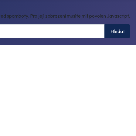
ed spamboty. Pro její zobrazení musíte mít povolen Javascript.
Hledat