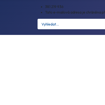
381 219 936
Tato e-mailová adresa je chráněna př
Hledat