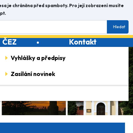
esa je chráněna před spamboty. Pro její zobrazení musíte
pt.
Hledat
ČEZ
Kontakt
Vyhlášky a předpisy
Povinné informace
Obecní knihovna
Zasílání novinek
Registr oznámení