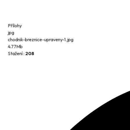
Přílohy
jpg
chodnik-breznice-upraveny-1.jpg
4.77Mb
Stažení :
208