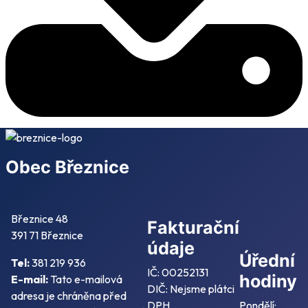
Obec Březnice
Březnice 48
Fakturační
391 71 Březnice
údaje
Úřední
Tel:
381 219 936
IČ: 00252131
hodiny
E-mail:
Tato e-mailová
DIČ: Nejsme plátci
adresa je chráněna před
DPH
Pondělí: