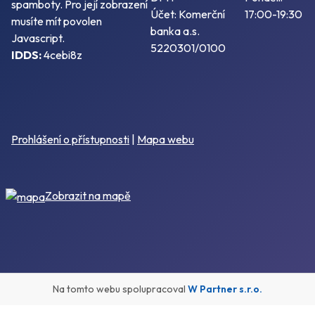
spamboty. Pro její zobrazení
Účet: Komerční
17:00-19:30
musíte mít povolen
banka a.s.
Javascript.
5220301/0100
IDDS:
4cebi8z
Prohlášení o přístupnosti
|
Mapa webu
Zobrazit na mapě
Na tomto webu spolupracoval
W Partner s.r.o.