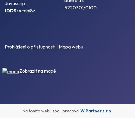
banka a.s.
Javascript.
5220301/0100
IDDS:
4cebi8z
Prohlášení o přístupnosti
|
Mapa webu
Zobrazit na mapě
Na tomto webu spolupracoval
W Partner s.r.o.