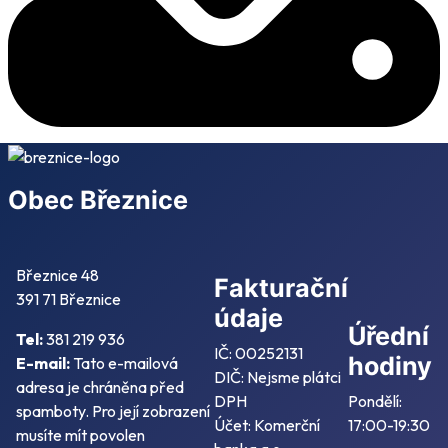
Obec Březnice
Březnice 48
Fakturační
391 71 Březnice
údaje
Úřední
Tel:
381 219 936
IČ: 00252131
hodiny
E-mail:
Tato e-mailová
DIČ: Nejsme plátci
adresa je chráněna před
DPH
Pondělí:
spamboty. Pro její zobrazení
Účet: Komerční
17:00-19:30
musíte mít povolen